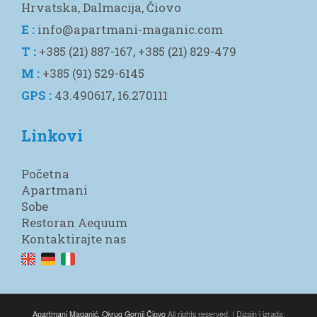
Hrvatska, Dalmacija, Čiovo
E :
info@apartmani-maganic.com
T :
+385 (21) 887-167, +385 (21) 829-479
M :
+385 (91) 529-6145
GPS :
43.490617, 16.270111
Linkovi
Početna
Apartmani
Sobe
Restoran Aequum
Kontaktirajte nas
Apartmani Maganić, Okrug Gornji Čiovo
All rights reserved. | Dizajn i izrada: