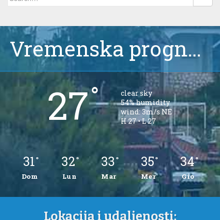
Vremenska prognoza, Čiovo, Okrug Gornji
°
27
clear sky
54% humidity
wind: 3m/s NE
H 27 • L 27
31
32
33
35
34
°
°
°
°
°
Dom
Lun
Mar
Mer
Gio
Lokacija i udaljenosti: